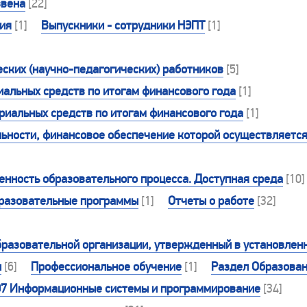
звена
[22]
ния
[1]
Выпускники - сотрудники НЭПТ
[1]
ских (научно-педагогических) работников
[5]
альных средств по итогам финансового года
[1]
иальных средств по итогам финансового года
[1]
ьности, финансовое обеспечение которой осуществляется
нность образовательного процесса. Доступная среда
[10]
разовательные программы
[1]
Отчеты о работе
[32]
бразовательной организации, утвержденный в установлен
ы
[6]
Профессиональное обучение
[1]
Раздел Образова
.07 Информационные системы и программирование
[34]