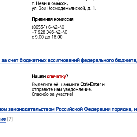
г. Невинномысск,
ул. Зои Космодемьянской, д. 1.
Приемная комиссия
(86554) 6-42-40
+7 928 346-42-40
с 9:00 до 16:00
 за счет бюджетных ассигнований федерального бюджета,
Нашли
опечатку
?
Выделите её, нажмите
Ctrl+Enter
и
отправьте нам уведомление.
Спасибо за участие!
ном законодательством Российской Федерации порядке, и
ние
[7]