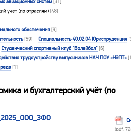
ных авиационных систем
[31]
кий учёт (по отраслям)
[48]
циального обеспечения
[9]
ятельность
[59]
Специальность 40.02.04 Юриспруденция
[
Студенческий спортивный клуб "Волейбол"
[6]
действия трудоустройству выпускников НАЧ ПОУ «НЭПТ»
[
среда
[1]
омика и бухгалтерский учёт (по
1_2025_ООО_ЗФО
С
(pdf, 7