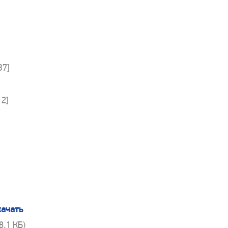
37]
12]
качать
28,1 КБ)