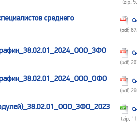
(zip, 5
специалистов среднего
С
(pdf, 8
график_38.02.01_2024_ООО_ЗФО
С
(pdf, 2
 график_38.02.01_2024_ООО_ОФО
С
(pdf, 2
одулей)_38.02.01_ООО_ЗФО_2023
С
(zip, 1