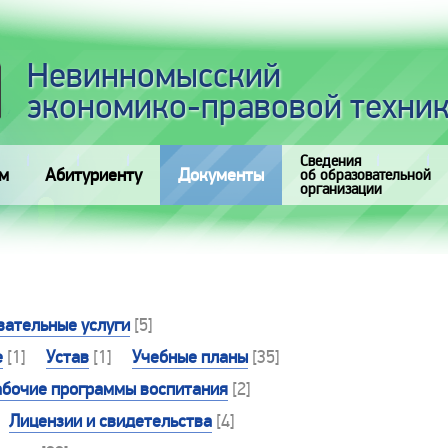
Невинномысский
экономико-правовой техни
Сведения
м
Абитуриенту
Документы
об образовательной
организации
вательные услуги
[5]
е
[1]
Устав
[1]
Учебные планы
[35]
абочие программы воспитания
[2]
Лицензии и свидетельства
[4]