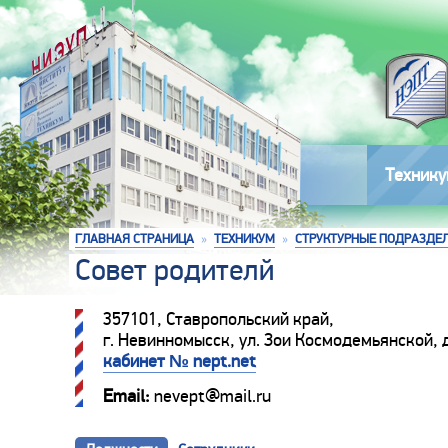
Технику
ГЛАВНАЯ СТРАНИЦА
»
ТЕХНИКУМ
»
СТРУКТУРНЫЕ ПОДРАЗДЕ
Совет родителй
357101, Ставропольский край,
г. Невинномысск, ул. Зои Космодемьянской, д
кабинет № nept.net
Email:
nevept@mail.ru