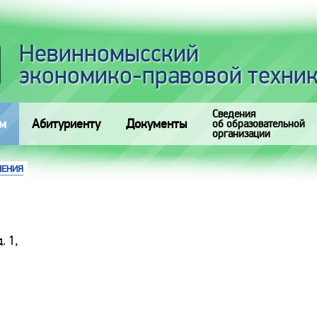
Невинномысский
экономико-правовой техни
Сведения
м
Абитуриенту
Документы
об образовательной
организации
ЛЕНИЯ
. 1,