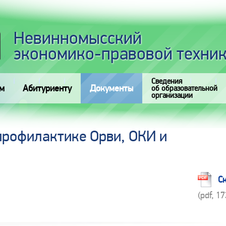
Невинномысский
экономико-правовой техни
Сведения
м
Абитуриенту
Документы
об образовательной
организации
профилактике Орви, ОКИ и
С
(pdf, 1