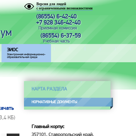
Версия для людей
с ограниченными возможностями
(86554) 6-42-40
+7 928 346-42-40
Приемная комиссия
кум
(86554) 6-37-59
Учебная часть
ЭИОС
Электронная информационно-
образовательная среда
КАРТА РАЗДЕЛА
НОРМАТИВНЫЕ ДОКУМЕНТЫ
качать
73,4 КБ)
Главный корпус
357101, Ставропольский край,